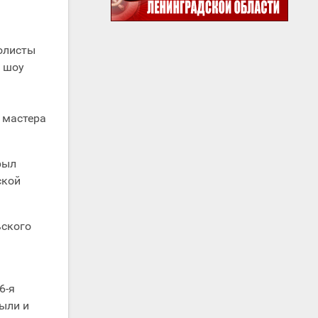
олисты
, шоу
, мастера
крыл
ской
ьского
6-я
ыли и