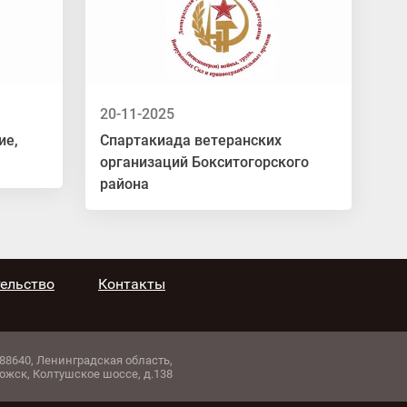
20-11-2025
ие,
Спартакиада ветеранских
организаций Бокситогорского
района
ельство
Контакты
88640, Ленинградская область,
ложск, Колтушское шоссе, д.138