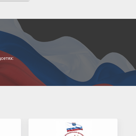
й
сетях: