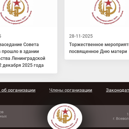
5
28-11-2025
заседание Совета
Торжественное мероприят
 прошло в здании
посвященное Дню матери
ьства Ленинградской
2 декабря 2025 года
 об организации
Члены организации
Законодат
ов
1
ьных
г. Всево