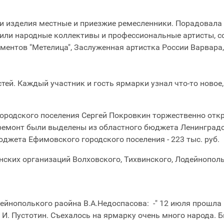
ои изделия местные и приезжие ремесленники. Порадовала
или народные коллективы и профессиональные артисты, с
ментов "Метелица", Заслуженная артистка России Варвара
стей. Каждый участник и гость ярмарки узнал что-то новое
городского поселения Сергей Покровкин торжественно от
ремонт были выделены из областного бюджета Ленинград
бюджета Ефимовского городского поселения - 223 тыс. руб.
ских организаций Волховского, Тихвинского, Лодейнопол
йнополького раойна В.А.Недоспасова: -" 12 июля прошла 
И. Пустотин. Съехалось на ярмарку очень много народа. Б