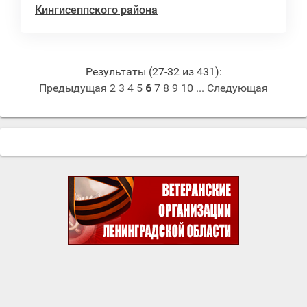
Кингисеппского района
Результаты (27-32 из 431):
Предыдущая
2
3
4
5
6
7
8
9
10
...
Следующая